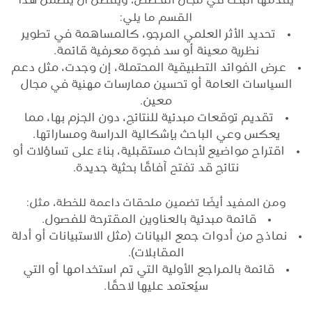
يقدمها البحث في مجال التخصص، ويُفضل أن يتضمن هذا
القسم ما يلي:
تحديد الأثر العلمي المرجو، كالمساهمة في تطوير
نظرية معينة أو سد فجوة معرفية قائمة.
عرض الفوائد التطبيقية المحتملة، إن وجدت، مثل دعم
السياسات العامة أو تحسين ممارسات مهنية في مجال
معين.
تقديم توقعات مبدئية للنتائج، دون الجزم بها، مما
يعكس وعي الباحث بإشكالية الدراسة ومساراتها.
اقتراح مواضيع لأبحاث مستقبلية، بناءً على تساؤلات أو
نتائج قد تفتح آفاقًا بحثية جديدة.
ومن المفيد أيضًا تضمين ملحقات داعمة للخطة، مثل:
قائمة مبدئية بالعناوين المقترحة للفصول.
نماذج من أدوات جمع البيانات (مثل الاستبيانات أو أدلة
المقابلات).
قائمة بالمراجع الأولية التي تم استخدامها أو التي
سيُعتمد عليها لاحقًا.