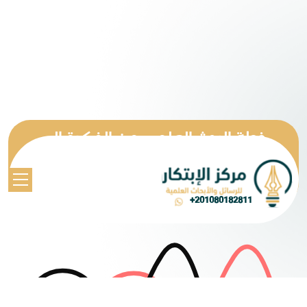
خطة البحث العلمي من الفكرة إلى
التنفيذ.. كل ما تحتاج معرفته
كباحث مبتدئ أو محترف
+201080182811